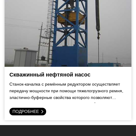
Скважинный нефтяной насос
Станок-качалка с ремённым редуктором осуществляет
передачу мощности при помощи тяжелогрузного ремня,
эластично-буферные свойства которого позволяют
снизить ударное отклонение насоса и стабилизировать
движение колонны насосных штанг.
ПОДРОБНЕЕ