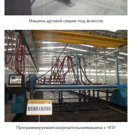
Машина дуговой сварки под флюсом
Программируемаягазорезательнаямашина с ЧПУ