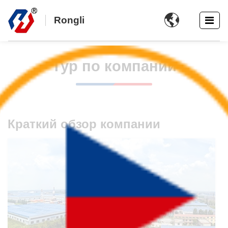

Rongli
Тур по компании
Краткий обзор компании