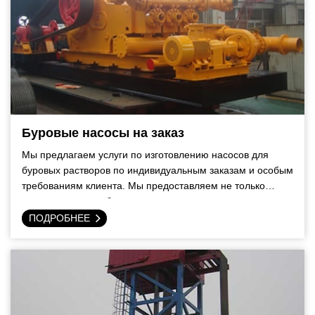
Буровые насосы на заказ
Мы предлагаем услуги по изготовлению насосов для
буровых растворов по индивидуальным заказам и особым
требованиям клиента. Мы предоставляем не только
непосредственно буровые насосы, но также систему
питания и систему передачи, образующие насосный
ПОДРОБНЕЕ
агрегат.