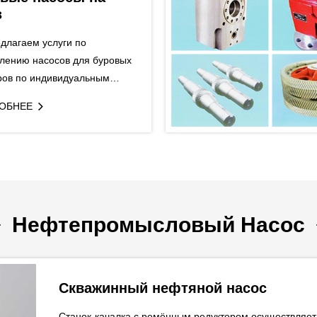
з
длагаем услуги по
влению насосов для буровых
ров по индивидуальным
м и особым требованиям
ОБНЕЕ
а. Мы предоставляем не только
едственно буровые насосы, но
систему питания и систему
чи, образующие насосный
. После сборки на буровой
е, насосный агрегат готов к
Нефтепромысловый Насос
.
Скважинный нефтяной насос
Станок-качалка с ремённым редуктором осуществляе