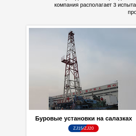
компания располагает 3 испыт
пр
Буровые установки на салазках
ZJ15/ZJ20