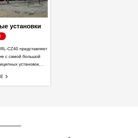
ые установки
0
 RL-CZ40 представляет
ие с самой большой
ицепных установок,
 Petroleum Machinery.
ЕЕ