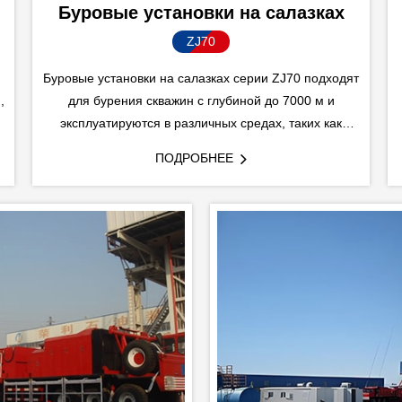
Буровые установки на салазках
ZJ70
Буровые установки на салазках серии ZJ70 подходят
,
для бурения скважин с глубиной до 7000 м и
эксплуатируются в различных средах, таких как
х
мелководные районы, побережья, пустыни и
ПОДРОБНЕЕ
холодные низкотемпературные области.