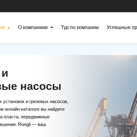
ия
О компаниии
Тур по компании
Успешные п
 и
вые насосы
 установок и грязевых насосов,
м онлайн-каталоге вы найдете
а пласта, передвижные
ешения. Rongli — ваш