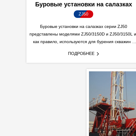
Буровые установки на салазках
ZJ50
Буровые установки на салазках серии ZJ50
представлены моделями ZJ50/3150D и ZJ50/3150L и
как правило, используются для бурения скважин с
глубиной не более 5000 м в различных средах, таки
ПОДРОБНЕЕ
как мелководные районы, побережья, пустыни и
холодные низкотемпературные области.