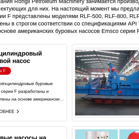
ания Rongli Petroleum Machinery занимается произ
лектующих для них. На настоящий момент мы предла
ии F представлены моделями RLF-500, RLF-800, RLF
лены в строгом соответствии со спецификациями API 
основе американских буровых насосов Emsco серии F
цилиндровый
вой насос
и F
рёхцилиндровые буровые
 серии F разработаны и
влены на основе американских
х насосов Emsco серии F в
ОБНЕЕ
 соответствии со
икациями API 7К.
вые насосы на