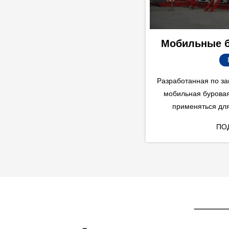
Мобильные б
Разработанная по за
мобильная буровая
применяться для
эксплуатационных н
ПО
бур