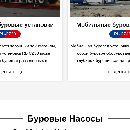
уровые установки
Мобильные буров
RL-CZ30
RL-CZ4
патентованным технологиям,
Мобильная буровая установка
 установка RL-CZ30 может
собой буровое оборудован
 бурения разведочных и
глубиной бурения среди пр
ефтяных скважин с глубиной
производства компании Rongli
ДРОБНЕЕ
ПОДРОБН
ения 3000 м.
Буровые Насосы