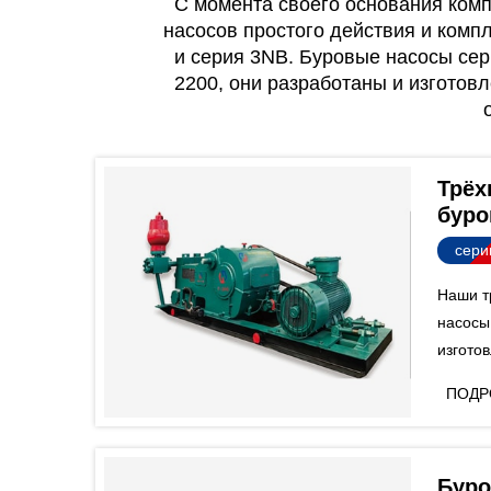
С момента своего основания комп
насосов простого действия и комп
и серия 3NB. Буровые насосы сер
2200, они разработаны и изготов
Трёх
буро
сери
Наши т
насосы
изгото
буровы
ПОДР
строгом
специф
Буро