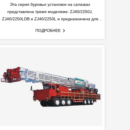
Эта серия буровых установок на салазках
представлена тремя моделями: ZJ40/2250J,
ZJ40/2250LDB и ZJ40/2250L и предназначена для
бурения скважин с глубиной более 4000 м.
ПОДРОБНЕЕ