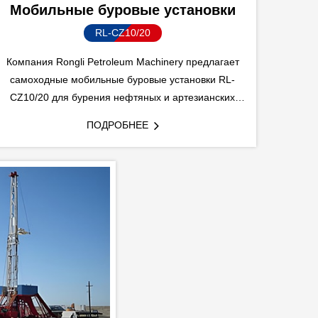
Мобильные буровые установки
RL-CZ10/20
Компания Rongli Petroleum Machinery предлагает
самоходные мобильные буровые установки RL-
CZ10/20 для бурения нефтяных и артезианских
скважин. Наши буровые установки модели CZ10
ПОДРОБНЕЕ
широко используются для бурения скважин с
глубиной более 1000 м, модель CZ 20 - для бурения
скважин глубиной более 2000 м.