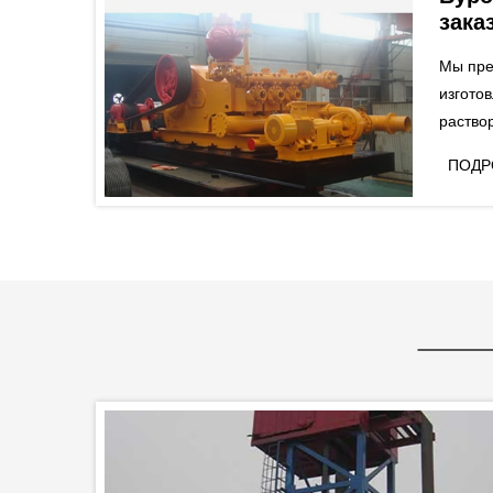
зака
Мы пре
изгото
раство
заказа
ПОДР
клиент
непоср
также 
переда
агрегат
площадк
работе