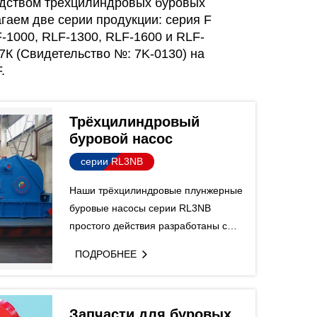
водством трехцилиндровых буровых
гаем две серии продукции: серия F
-1000, RLF-1300, RLF-1600 и RLF-
7К (Свидетельство №: 7K-0130) на
.
Трёхцилиндровый
буровой насос
серии RL3NB
Наши трёхцилиндровые плунжерные
буровые насосы серии RL3NB
простого действия разработаны с
большей длиной хода, позволяющей
ПОДРОБНЕЕ
работать с более низкой частотой
хода.
Запчасти для буровых